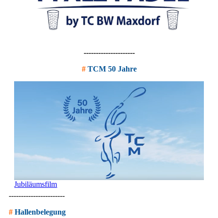
---------------------
#
TCM 50 Jahre
Jubiläumsfilm
-----------------------
#
Hallenbelegung