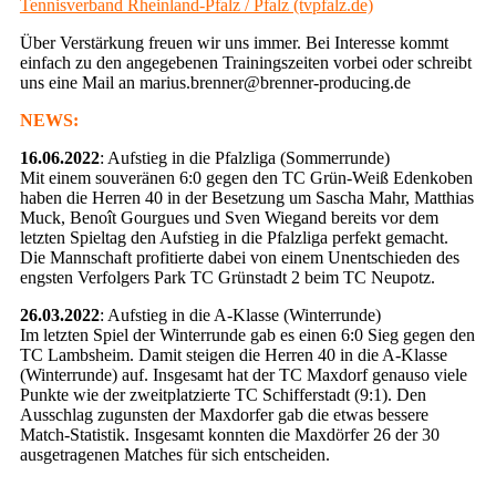
Tennisverband Rheinland-Pfalz / Pfalz (tvpfalz.de)
Über Verstärkung freuen wir uns immer. Bei Interesse kommt
einfach zu den angegebenen Trainingszeiten vorbei oder schreibt
uns eine Mail an marius.brenner@brenner-producing.de
NEWS:
16.06.2022
: Aufstieg in die Pfalzliga (Sommerrunde)
Mit einem souveränen 6:0 gegen den TC Grün-Weiß Edenkoben
haben die Herren 40 in der Besetzung um Sascha Mahr, Matthias
Muck, Benoît Gourgues und Sven Wiegand bereits vor dem
letzten Spieltag den Aufstieg in die Pfalzliga perfekt gemacht.
Die Mannschaft profitierte dabei von einem Unentschieden des
engsten Verfolgers Park TC Grünstadt 2 beim TC Neupotz.
26.03.2022
: Aufstieg in die A-Klasse (Winterrunde)
Im letzten Spiel der Winterrunde gab es einen 6:0 Sieg gegen den
TC Lambsheim. Damit steigen die Herren 40 in die A-Klasse
(Winterrunde) auf. Insgesamt hat der TC Maxdorf genauso viele
Punkte wie der zweitplatzierte TC Schifferstadt (9:1). Den
Ausschlag zugunsten der Maxdorfer gab die etwas bessere
Match-Statistik. Insgesamt konnten die Maxdörfer 26 der 30
ausgetragenen Matches für sich entscheiden.