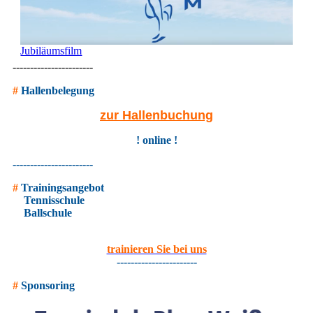
Jubiläumsfilm
-----------------------
#
Hallenbelegung
zur Hallenbuchung
! online !
-----------------------
#
Trainingsangebot
Tennisschule
Ballschule
trainieren Sie bei uns
-----------------------
#
Sponsoring